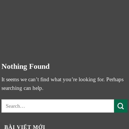
Nothing Found
It seems we can’t find what you’re looking for. Perhaps
searching can help.
BÀI VIẾT MỚI