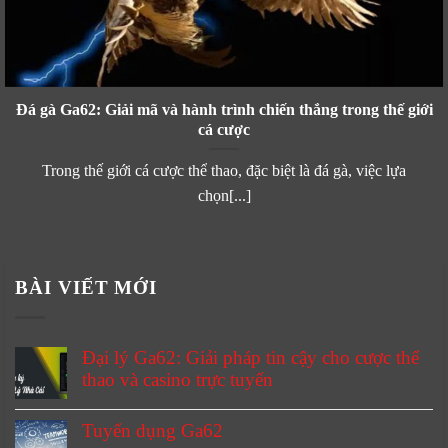
Đá gà Ga62: Giải mã và hành trình chiến thắng trong thế giới
cá cược
Trong thế giới cá cược thể thao, đặc biệt là đá gà, việc lựa
chọn[...]
BÀI VIẾT MỚI
Đại lý Ga62: Giải pháp tin cậy cho cược thể
thao và casino trực tuyến
Tuyển dụng Ga62