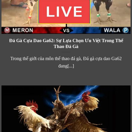
Đá Gà Cựa Dao Ga62: Sự Lựa Chọn Ưu Việt Trong Thể
Thao Đá Gà
Trong thế giới của môn thể thao đá gà, Đá gà cựa dao Ga62
đang[...]