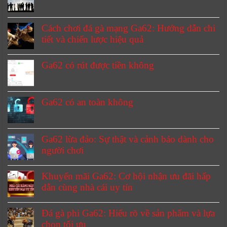
Cách chơi đá gà mạng Ga62: Hướng dẫn chi
tiết và chiến lược hiệu quả
Ga62 có rút được tiền không
Ga62 có an toàn không
Ga62 lừa đảo: Sự thật và cảnh báo dành cho
người chơi
Khuyến mãi Ga62: Cơ hội nhận ưu đãi hấp
dẫn cùng nhà cái uy tín
Đá gà phi Ga62: Hiểu rõ về sản phẩm và lựa
chọn tối ưu