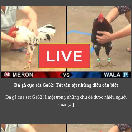
Đá gà cựa sắt Ga62: Tất tần tật những điều cần biết
Đá gà cựa sắt Ga62 là một trong những chủ đề được nhiều người
quan[...]