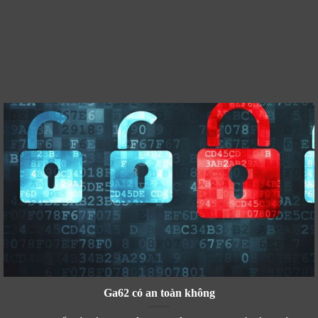
Ga62 có an toàn không