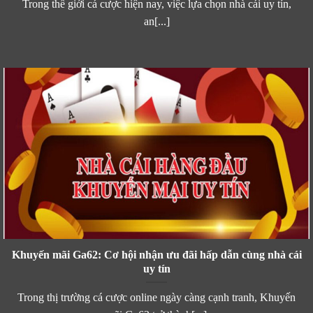
Trong thế giới cá cược hiện nay, việc lựa chọn nhà cái uy tín,
an[...]
Khuyến mãi Ga62: Cơ hội nhận ưu đãi hấp dẫn cùng nhà cái
uy tín
Trong thị trường cá cược online ngày càng cạnh tranh, Khuyến