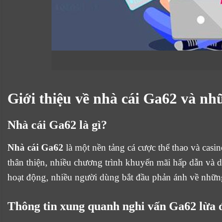
Giới thiệu về nhà cái Ga62 và n
Nhà cái Ga62 là gì?
Nhà cái Ga62
là một nền tảng cá cược thể thao và casi
thân thiện, nhiều chương trình khuyến mãi hấp dẫn và d
hoạt động, nhiều người dùng bắt đầu phản ánh về những 
Thông tin xung quanh nghi vấn Ga62 lừa 