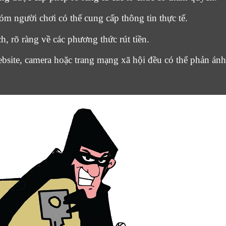
m người chơi có thể cung cấp thông tin thực tế.
, rõ ràng về các phương thức rút tiền.
site, camera hoặc trang mạng xã hội đều có thể phản ánh