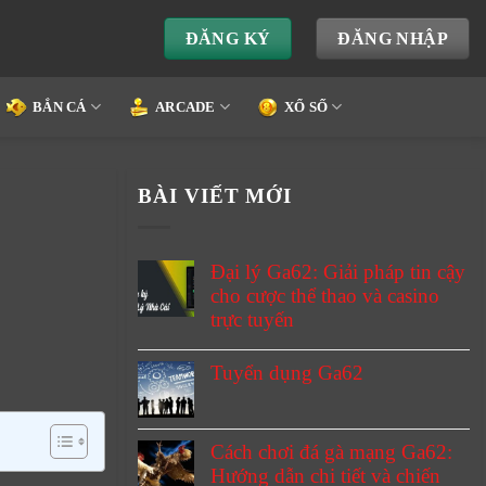
ĐĂNG KÝ
ĐĂNG NHẬP
BẮN CÁ
ARCADE
XỔ SỐ
BÀI VIẾT MỚI
Đại lý Ga62: Giải pháp tin cậy
cho cược thể thao và casino
trực tuyến
Tuyển dụng Ga62
Cách chơi đá gà mạng Ga62:
Hướng dẫn chi tiết và chiến