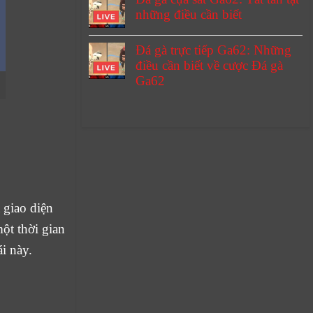
những điều cần biết
Đá gà trực tiếp Ga62: Những
điều cần biết về cược Đá gà
Ga62
 giao diện
ột thời gian
i này.