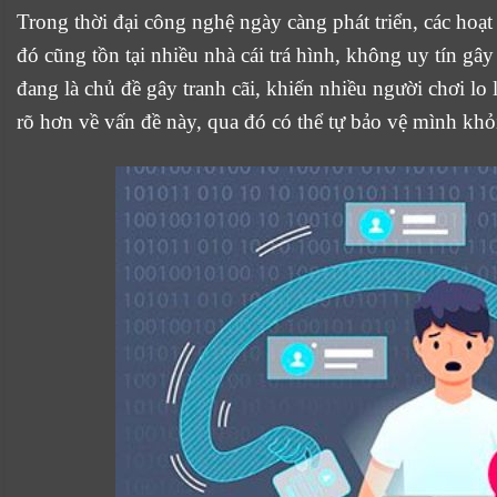
Trong thời đại công nghệ ngày càng phát triển, các hoạ
đó cũng tồn tại nhiều nhà cái trá hình, không uy tín gây
đang là chủ đề gây tranh cãi, khiến nhiều người chơi l
rõ hơn về vấn đề này, qua đó có thể tự bảo vệ mình k