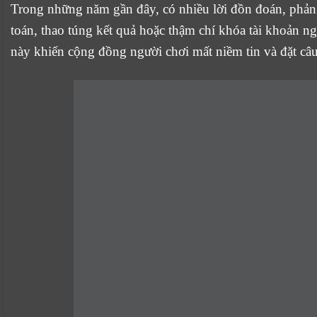
Trong những năm gần đây, có nhiều lời đồn đoán, phản 
toán, thao túng kết quả hoặc thậm chí khóa tài khoản n
này khiến cộng đồng người chơi mất niềm tin và đặt câ