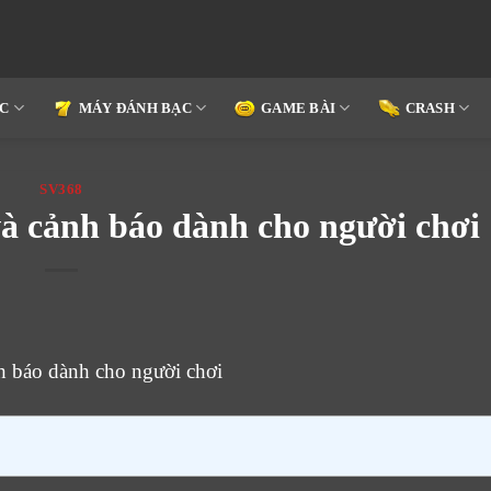
C
MÁY ĐÁNH BẠC
GAME BÀI
CRASH
SV368
và cảnh báo dành cho người chơi
nh báo dành cho người chơi