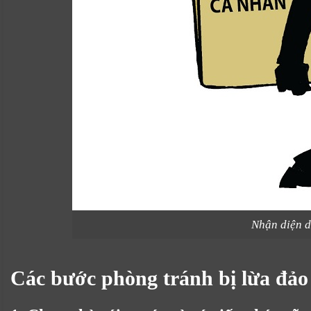
Nhận diện d
Các bước phòng tránh bị lừa đảo 