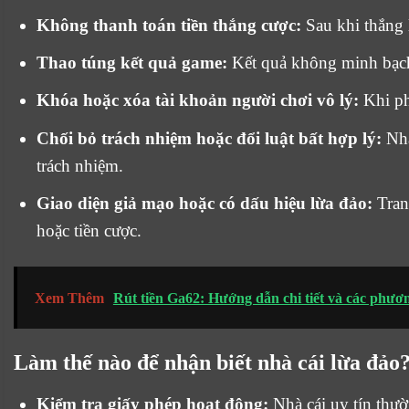
Không thanh toán tiền thắng cược:
Sau khi thắng l
Thao túng kết quả game:
Kết quả không minh bạch,
Khóa hoặc xóa tài khoản người chơi vô lý:
Khi phá
Chối bỏ trách nhiệm hoặc đổi luật bất hợp lý:
Nhà
trách nhiệm.
Giao diện giả mạo hoặc có dấu hiệu lừa đảo:
Tran
hoặc tiền cược.
Xem Thêm
Rút tiền Ga62: Hướng dẫn chi tiết và các phươ
Làm thế nào để nhận biết nhà cái lừa đảo
Kiểm tra giấy phép hoạt động:
Nhà cái uy tín thườ