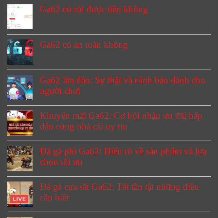
Ga62 có rút được tiền không
Ga62 có an toàn không
Ga62 lừa đảo: Sự thật và cảnh báo dành cho
người chơi
Khuyến mãi Ga62: Cơ hội nhận ưu đãi hấp
dẫn cùng nhà cái uy tín
Đá gà phi Ga62: Hiểu rõ về sản phẩm và lựa
chọn tối ưu
Đá gà cựa sắt Ga62: Tất tần tật những điều
cần biết