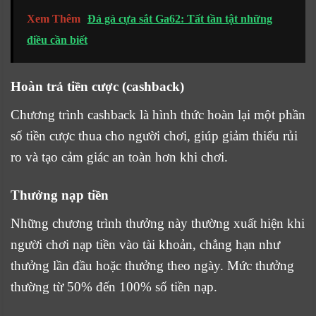
Xem Thêm
Đá gà cựa sắt Ga62: Tất tần tật những
điều cần biết
Hoàn trả tiền cược (cashback)
Chương trình cashback là hình thức hoàn lại một phần
số tiền cược thua cho người chơi, giúp giảm thiểu rủi
ro và tạo cảm giác an toàn hơn khi chơi.
Thưởng nạp tiền
Những chương trình thưởng này thường xuất hiện khi
người chơi nạp tiền vào tài khoản, chẳng hạn như
thưởng lần đầu hoặc thưởng theo ngày. Mức thưởng
thường từ 50% đến 100% số tiền nạp.