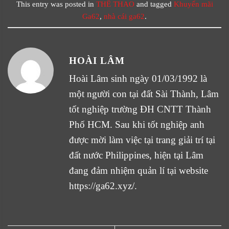
This entry was posted in
THỂ THAO
and tagged
Khuyến mãi
Ga62
,
nhà cái ga62
.
HOÀI LÂM
Hoài Lâm sinh ngày 01/03/1992 là
một người con tại đất Sài Thành, Lâm
tốt nghiệp trường ĐH CNTT Thành
Phố HCM. Sau khi tốt nghiệp anh
được mời làm việc tại trang giải trí tại
đất nước Philippines, hiện tại Lâm
đang đảm nhiệm quản lí tại website
https://ga62.xyz/.