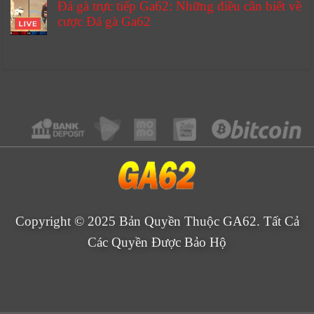
Đá gà trực tiếp Ga62: Những điều cần biết về
cược Đá gà Ga62
Copyright © 2025 Bản Quyền Thuộc GA62. Tất Cả
Các Quyền Được Bảo Hộ