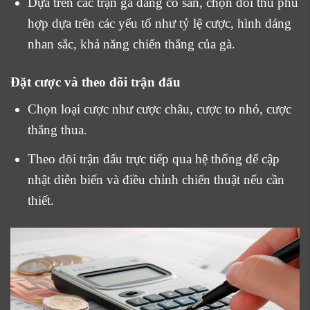
Dựa trên các trận gà đang có sẵn, chọn đối thủ phù
hợp dựa trên các yếu tố như tỷ lệ cược, hình dáng
nhan sắc, khả năng chiến thắng của gà.
Đặt cược và theo dõi trận đấu
Chọn loại cược như cược châu, cược to nhỏ, cược
thắng thua.
Theo dõi trận đấu trực tiếp qua hệ thống để cập
nhật diễn biến và điều chỉnh chiến thuật nếu cần
thiết.