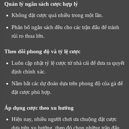
Quản lý ngân sách cược hợp lý
Không đặt cược quá nhiều trong một lần.
Phân bổ ngân sách đều cho các trận đấu để tránh
rủi ro thua lớn.
Theo dõi phong độ và tỷ lệ cược
Luôn cập nhật tỷ lệ cược từ nhà cái để đưa ra quyết
định chính xác.
Nắm bắt các dự đoán dựa trên phong độ của gà để
đặt cược phù hợp.
Áp dụng cược theo xu hướng
Hiện nay, nhiều người chơi ưa chuộng đặt cược
dựa trên xu hướng, theo đó chọn những trận đấu