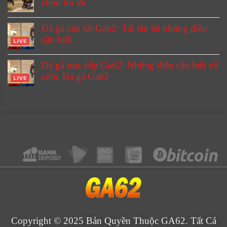
chọn tối ưu
Đá gà cựa sắt Ga62: Tất tần tật những điều
cần biết
Đá gà trực tiếp Ga62: Những điều cần biết về
cược Đá gà Ga62
Copyright © 2025 Bản Quyền Thuộc GA62. Tất Cả