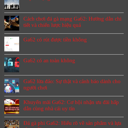
Cách chơi đá gà mạng Ga62: Hướng dẫn chi
tiết và chiến lược hiệu quả
Ga62 có rút được tiền không
Ga62 có an toàn không
Ga62 lừa đảo: Sự thật và cảnh báo dành cho
người chơi
Khuyến mãi Ga62: Cơ hội nhận ưu đãi hấp
dẫn cùng nhà cái uy tín
Đá gà phi Ga62: Hiểu rõ về sản phẩm và lựa