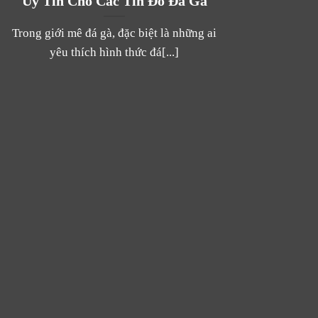
Uy Tín Cho Các Tín Đồ Đá Gà
Trong giới mê đá gà, đặc biệt là những ai
yêu thích hình thức đá[...]