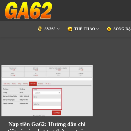
Skip
to
content
SV368
THỂ THAO
SÒNG BẠ
Nạp tiền Ga62: Hướng dẫn chi